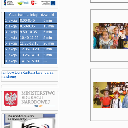
Czas trwania lekcji - dzwonki
1 lekcja
8.00-8.45
5 min
2 lekcja
8.50-9.35
15 min
3 lekcja
9.50-10.35
5 min
4 lekcja
10.40-11.25
5 min
5 lekcja
11.30-12.15
20 min
6 lekcja
12.35-13.20
5 min
7 lekcja
13.25-14.10
5 min
8 lekcja
14.15-15.00
---
rainbow tours
Kartka z kalendarza
na stronę