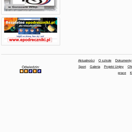
Aktualności
O szkole
Dokumenty
Sport
Galeria
Projekt Unijny
Ofe
Odwiedzin:
prace
K