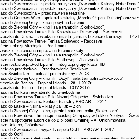
azd do Świebodzina – spektakl muzyczny „Dzwonnik z Katedry Notre Dame”
azd do Świebodzina – spektakl muzyczny „Dzwonnik z Katedry Notre Dame”
azd do Świebodzina – przedstawienie teatralne
azd do Gorzowa Wlkp.- spektakl teatralny „Moralność pani Dulskiej” oraz wizy
azd do Zielonej Góry – kino i pobyt na basenie
azd do Zielonej Góry – kino i sala trampolin „Skoko-Loco”
azd na Powiatowy Turniej Piłki Koszykowej Dziewcząt – Świebodzin
ieczka do Drezna – zwiedzanie miasta, jarmark bożonarodzeniowym – 12.XII
azd na Powiatowy Turniej Tenisa Stołowego – Radoszyn
ście z okazji Mikołajek – Pod Lipami
 wróżb – całonocna impreza na terenie szkoły
azd do Zielonej Góry – kino i sala trampolin „Skoko-Loco”
azd na Powiatowy Turniej Piłki Siatkowej – Zbąszynek
ście restauracja „Pod Lipami” – integracja grupy klasa IIIB
ście do przedszkola – Przedstawienie Jasełkowe
azd Świebodzin – spektakl profilaktyczny o AIDS
azd do Zielonej Góry – kino film „Azyl” i sala trampolin „Skoko-Loco”
ieczka do Berlina – Tropical Islands – 28.III.2017r.
ieczka do Berlina – Tropical Islands –10.IV.2017r.
azd na konkurs recytatorski do Świebodzina
azd na Powiatowy Turniej Piłki Nożnej Chłopców – Świebodzin
azd do Świebodzina na konkurs teatralny PRO ARTE 2017
azd do Łaska – Kalina – klasy 3a i 3b – 2 dni
azd do Zielonej Góry – kino, galeria i park trampolin „Skoko-Loco”
azd na Powiatowe Eliminacje Lubuskiej Olimpiady w Lekkiej Atletyce – Świe
ście na spotkanie autorskie do Biblioteki Gminnej – A. Onichimowska
azd Rokitno, Gościkowo
jazd do Świebodzina – wyjazd zespołu OCH – PRO ARTE 2017
azd do Ochli
azd do Gorzowa i Nietoperka – spektakl w filharmonii gorzowskiej „Pinokio”