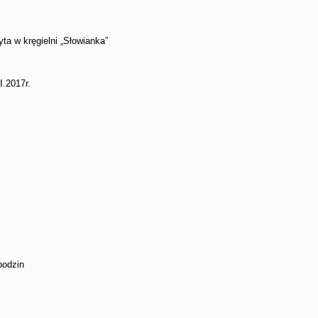
ta w kręgielni „Słowianka”
.2017r.
bodzin