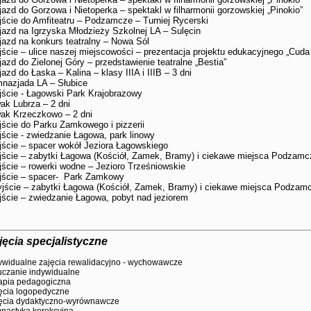
azd do Gorzowa i Nietoperka – spektakl w filharmonii gorzowskiej „Pinokio”
ście do Amfiteatru – Podzamcze – Turniej Rycerski
azd na Igrzyska Młodzieży Szkolnej LA – Sulęcin
azd na konkurs teatralny – Nowa Sól
ście – ulice naszej miejscowości – prezentacja projektu edukacyjnego „Cuda
azd do Zielonej Góry – przedstawienie teatralne „Bestia”
azd do Łaska – Kalina – klasy IIIA i IIIB – 3 dni
mnazjada LA – Słubice
ście - Łagowski Park Krajobrazowy
ak Lubrza – 2 dni
ak Krzeczkowo – 2 dni
ście do Parku Zamkowego i pizzerii
ście - zwiedzanie Łagowa, park linowy
ście – spacer wokół Jeziora Łagowskiego
ście – zabytki Łagowa (Kościół, Zamek, Bramy) i ciekawe miejsca Podzamcz
ście – rowerki wodne – Jezioro Trześniowskie
ście – spacer- Park Zamkowy
ście – zabytki Łagowa (Kościół, Zamek, Bramy) i ciekawe miejsca Podzamcz
ście – zwiedzanie Łagowa, pobyt nad jeziorem
jęcia specjalistyczne
ywidualne zajęcia rewalidacyjno - wychowawcze
czanie indywidualne
apia pedagogiczna
ęcia logopedyczne
ęcia dydaktyczno-wyrównawcze