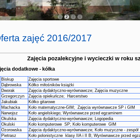
1
2
3
4
ferta zajęć 2016/2017
Zajęcia pozalekcyjne i wycieczki w roku 
jęcia dodatkowe - kółka
Biskup
Zajęcia sportowe
Dąbrowska
Kółko miłośników książki
Dworak
Zajęcia dydaktyczno-wyrównawcze; Zajęcia muzyczne
Grzegorczyn
Zajęcia opiekuńcze; Harcerstwo
Jakubiak
Kółko gitarowe
Machacka
Koło matematyczne-GIM; Zajęcia wyrównawcze SP i GIM
Narwojsz
Koło angielskiego; Wyrównawcze przed egzaminem
Okulska
Zajęcia dydaktyczno-wyrównawcze; Logopedia
Okulski
Koło komputerowe SP; Koło komputerowe GIM
Ozorowska
Zajęcia dydaktyczno-wyrównawcze; Koło muzyczne - zesp
Pietrasz
Koło polonistyczne klasy IIA i II B; Wyrównawcze przed e