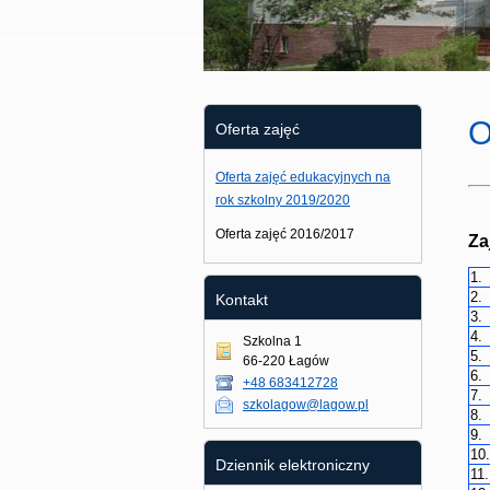
O
Oferta zajęć
Oferta zajęć edukacyjnych na
rok szkolny 2019/2020
Oferta zajęć 2016/2017
Za
1.
2.
Kontakt
3.
4.
Szkolna 1
5.
66-220 Łagów
6.
+48 683412728
7.
szkolagow@lagow.pl
8.
9.
10.
Dziennik elektroniczny
11.