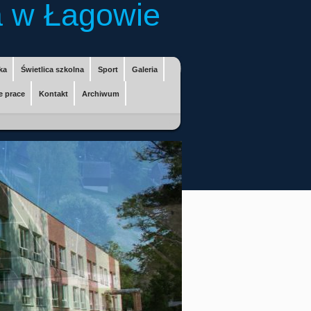
 w Łagowie
ka
Świetlica szkolna
Sport
Galeria
e prace
Kontakt
Archiwum