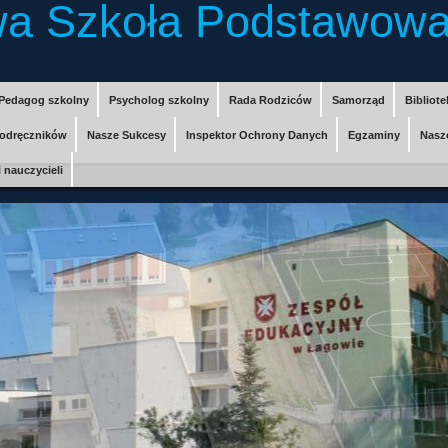
a Szkoła Podstawowa
Pedagog szkolny
Psycholog szkolny
Rada Rodziców
Samorząd
Bibliote
odręczników
Nasze Sukcesy
Inspektor Ochrony Danych
Egzaminy
Nasz
 nauczycieli