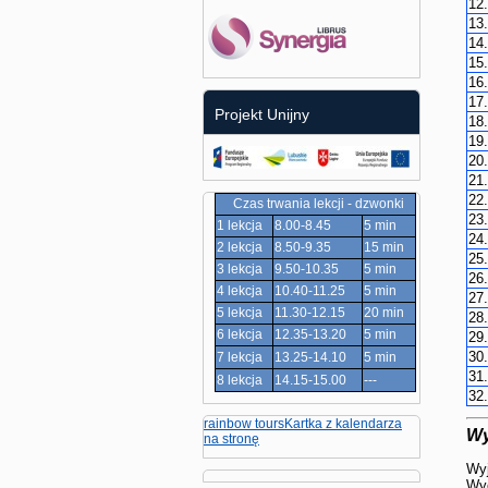
12.
13.
14.
15.
16.
17.
Projekt Unijny
18.
19.
20.
21.
22.
Czas trwania lekcji - dzwonki
23.
1 lekcja
8.00-8.45
5 min
24.
2 lekcja
8.50-9.35
15 min
25.
3 lekcja
9.50-10.35
5 min
26.
4 lekcja
10.40-11.25
5 min
27.
5 lekcja
11.30-12.15
20 min
28.
6 lekcja
12.35-13.20
5 min
29.
30.
7 lekcja
13.25-14.10
5 min
31.
8 lekcja
14.15-15.00
---
32.
rainbow tours
Kartka z kalendarza
Wy
na stronę
Wyj
Wy