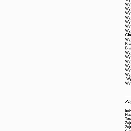
Wyj
Wyj
Wyj
Wyj
Wyj
Wyj
Wyj
Gi
Wyj
Biw
Biw
Wyj
Wyj
Wyj
Wyj
Wyj
Wyj
Wyj
Wyj
Za
Ind
Nau
Ter
Zaj
Zaj