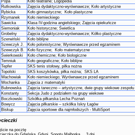
Popa
Koło teatralne; Logopedia
Rutkowska
Zajęcia dydaktyczno-wyrównawcze; Koło artystyczne
Rybicka
Koło gimnastyczne; Koło plastyczne
Rzymanek
Koło niemieckiego
Sawicka
Klasa IV-godzina angielskiego; Zajęcia opiekuńcze
Siemoniak
Koło historyczne; Świetlica
Grobelny
Zajęcia dydaktyczno-wyrównawcze; Kółko plastyczne
Szerwiński
Koło biblijne
Szewczyk J.
Koło polonistyczne; Wyrównawcze przed egzaminem
Szewczyk B.
Koło fizyczne; Koło matematyczne
Świerkowski
Koło chemiczne; Koło biologiczne
Temniuk
Koło geograficzne; Koło biblijne
Tepfer
SKS tenis stołowy, piłka nożna
Topolski
SKS koszykówka, piłka nożna; SKS LA
Wachowiak
Koło niemieckiego; Wyrównawcze przed egzaminem
Wochanka
Zajęcia z matematyki
Bubnowska
Zajęcia taneczno – artystyczne, dwie grupy wiekowe zespoł
Konstanty
Sekcja Judo z podziałem na grupy wiekowe
Boczkowski
Szkółka piłkarska Lecha Poznań
Bowycz
Zajęcia piłkarskie – szkółka Iskry Łagów
Biskup
Zajęcia sportowe dla najmłodszych - MultiSport
cieczki
ście na pocztę
cieczka do Gdańska, Gdyni, Sopotu Malborka 3 dni